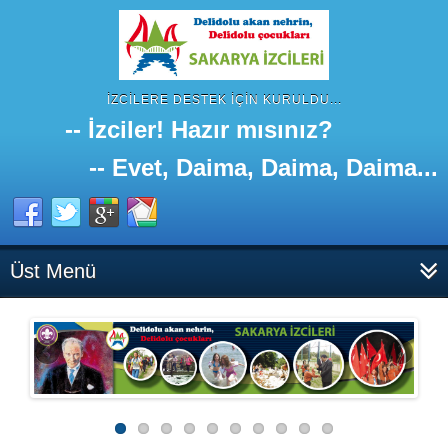
İZCILERE DESTEK IÇIN KURULDU...
-- İzciler! Hazır mısınız?
-- Evet, Daima, Daima, Daima...
Üst Menü