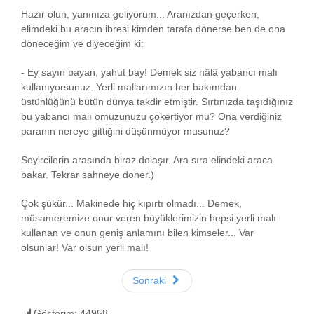
Hazır olun, yanınıza geliyorum... Aranızdan geçerken,
elimdeki bu aracın ibresi kimden tarafa dönerse ben de ona
döneceğim ve diyeceğim ki:
- Ey sayın bayan, yahut bay! Demek siz hâlâ yabancı malı
kullanıyorsunuz. Yerli mallarımızın her bakımdan
üstünlüğünü bütün dünya takdir etmiştir. Sırtınızda taşıdığınız
bu yabancı malı omuzunuzu çökertiyor mu? Ona verdiğiniz
paranın nereye gittiğini düşünmüyor musunuz?
Seyircilerin arasında biraz dolaşır. Ara sıra elindeki araca
bakar. Tekrar sahneye döner.)
Çok şükür... Makinede hiç kıpırtı olmadı... Demek,
müsameremize onur veren büyüklerimizin hepsi yerli malı
kullanan ve onun geniş anlamını bilen kimseler... Var
olsunlar! Var olsun yerli malı!
Sonraki
Gösterim: 44958