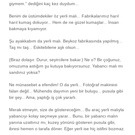
giymem.” dediğini kaç kez duydum...
Benim de üstümdekiler öz yerli malı... Fabrikalarımız harıl
harıl kumaş dokuyor... Hem de ne güzel kumaşlar... İnsan
bakmaya kıyamıyor.
Şu ayakkabım da yerli malı. Beykoz fabrikasında yapılmış...
Taş mı taş... Eskitebilene aşk olsun...
(Biraz dolaşır. Durur, seyircilere bakar.) Ne o? Bir çoğunuz,
omuzuma astığım şu kutuya bakıyorsunuz. Yabancı malı mı
sandınız yoksa?
Ne münasebet a efendim! O da yerli... Fotoğraf makinesi
falan değil... Mühendis dayımın yeni bir buluşu... pusula gibi
bir şey... Ama, yaptığı iş çok yararlı.
Merak etmeyin, size de göstereceğim... Bu araç yerli malıyla
yabancıyı kolay seçmeye yarar... Bunu, bir yabancı malın
yanına uzattınız mı, kuzey yönünü gösteren pusula gibi,
ibresi hemen o tarafa döner. Eğer yerli ise hiç istifini bozmaz.