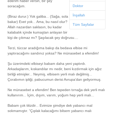
ederim haber versin, bir şey
Doktor
soracağım.
İnşallah
(Biraz durur.) Yok galiba... (Sağa, sola
bakar) Evet yok... Ama, bu nasıl olur?
Tüm Sayfalar
Allah nazardan saklasın, bu kadar
kalabalık içinde kumaştan anlayan bir
kişi de çıkmaz mı? Şaşılacak şey doğrusu....
Terzi, tüccar aradığıma bakıp da bedava elbise mi
yaptıracağımı sandınız yoksa? Ne münasebet a efendim!
Şu üzerimdeki elbiseyi babam daha yeni yaptırdı.
Arkadaşlarım, kıskandılar mı nedir, beni kızdırmak için ağız
birliği etmişler... Neymiş, elbisem yerli malı değilmiş...
Çorabımın ipliği, pabucumun derisi Avrupa’dan geliyormuş.
Ne münasebet a efendim! Ben tepeden tırnağa dek yerli malı
kullanırım... İçim, dışım, varım, yoğum hep yerli malı...
Babam çok titizdir... Evimize şimdiye dek yabancı mal
sokmamıştır. “Çıplak kalacağımı bilsem yabancı malı