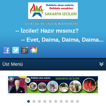
İZCILERE DESTEK IÇIN KURULDU...
-- İzciler! Hazır mısınız?
-- Evet, Daima, Daima, Daima...
Üst Menü