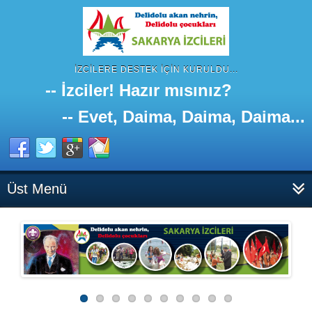
İZCILERE DESTEK IÇIN KURULDU...
-- İzciler! Hazır mısınız?
-- Evet, Daima, Daima, Daima...
Üst Menü