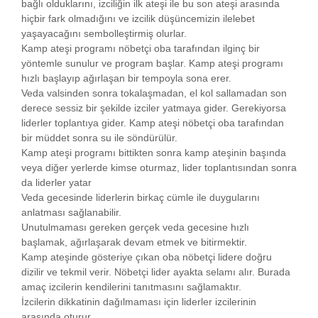
bağlı olduklarını, izciliğin ilk ateşi ile bu son ateşi arasında
hiçbir fark olmadığını ve izcilik düşüncemizin ilelebet
yaşayacağını sembolleştirmiş olurlar.
Kamp ateşi programı nöbetçi oba tarafından ilginç bir
yöntemle sunulur ve program başlar. Kamp ateşi programı
hızlı başlayıp ağırlaşan bir tempoyla sona erer.
Veda valsinden sonra tokalaşmadan, el kol sallamadan son
derece sessiz bir şekilde izciler yatmaya gider. Gerekiyorsa
liderler toplantıya gider. Kamp ateşi nöbetçi oba tarafından
bir müddet sonra su ile söndürülür.
Kamp ateşi programı bittikten sonra kamp ateşinin başında
veya diğer yerlerde kimse oturmaz, lider toplantısından sonra
da liderler yatar
Veda gecesinde liderlerin birkaç cümle ile duygularını
anlatması sağlanabilir.
Unutulmaması gereken gerçek veda gecesine hızlı
başlamak, ağırlaşarak devam etmek ve bitirmektir.
Kamp ateşinde gösteriye çıkan oba nöbetçi lidere doğru
dizilir ve tekmil verir. Nöbetçi lider ayakta selamı alır. Burada
amaç izcilerin kendilerini tanıtmasını sağlamaktır.
İzcilerin dikkatinin dağılmaması için liderler izcilerinin
arasında oturur.