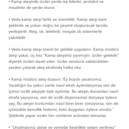
• Kamp ateşinde izciler yerde ise liderler, protokol ve
misafirler de yerde oturur
• Veda kamp ateşi farklı ve önemlidir. Kamp ateşi kare
şeklinde ve yukarı doğru bir piramit oluşturacak tarzda
yerleştirilir. Ateş, ok, teleferik, meşale vb sistemlerle
yakılabilir.
• Veda kamp ateşi özenli bir şekilde uygulanır. Kamp müdürü
ateşi yakar, üç kez “Kamp ateşimiz yanmıştır, izciler gelebilir”
diyerek izcileri davet eder. İzciler sessizce saklandıkları
yerden çıkarak ateş etrafında halka olur.
• Kamp müdürü ateş duasını “Ey büyük yaratıcımız.
Yarattığın bu yakıcı varlık nasıl etrafı aydınlatıyorsa sen de
içimizi izcilik ateşiyle öyle aydınlat. Bu ateşin dumanları nasıl
etrafa yayıyorsa, sen de izcilik düşüncemizi dünyaya öylece
yay, Bu ateşin kıvılcımları nasıl birer birer sönüyorsa, sen de
içimizdeki bencillik hislerini, kötü duyguları öylece söndür.”
Şeklinde yapar izciler her cümlenin ardından tekrarlar.
• “Unutmayınız ateşe ve yemeğe kesinlikle selam verilmez”