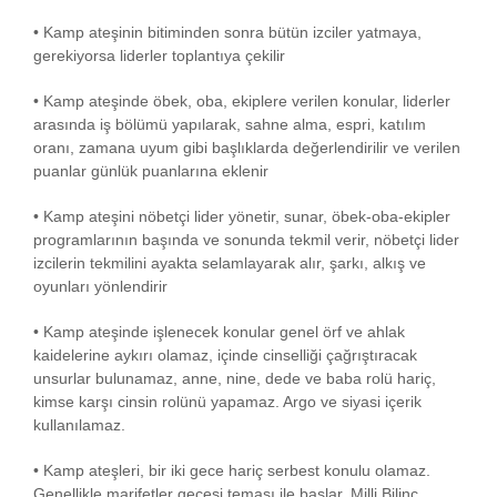
• Kamp ateşinin bitiminden sonra bütün izciler yatmaya,
gerekiyorsa liderler toplantıya çekilir
• Kamp ateşinde öbek, oba, ekiplere verilen konular, liderler
arasında iş bölümü yapılarak, sahne alma, espri, katılım
oranı, zamana uyum gibi başlıklarda değerlendirilir ve verilen
puanlar günlük puanlarına eklenir
• Kamp ateşini nöbetçi lider yönetir, sunar, öbek-oba-ekipler
programlarının başında ve sonunda tekmil verir, nöbetçi lider
izcilerin tekmilini ayakta selamlayarak alır, şarkı, alkış ve
oyunları yönlendirir
• Kamp ateşinde işlenecek konular genel örf ve ahlak
kaidelerine aykırı olamaz, içinde cinselliği çağrıştıracak
unsurlar bulunamaz, anne, nine, dede ve baba rolü hariç,
kimse karşı cinsin rolünü yapamaz. Argo ve siyasi içerik
kullanılamaz.
• Kamp ateşleri, bir iki gece hariç serbest konulu olamaz.
Genellikle marifetler gecesi teması ile başlar. Milli Bilinç,