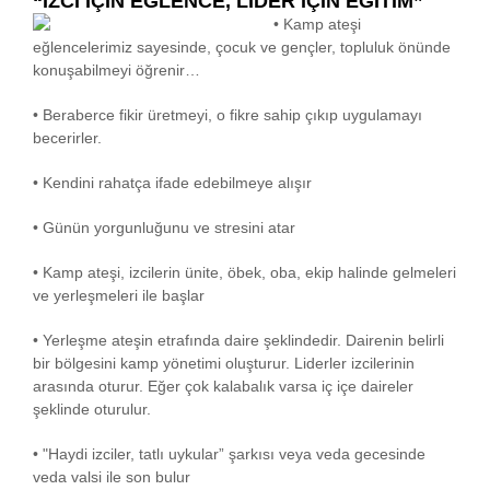
“İZCİ İÇİN EĞLENCE, LİDER İÇİN EĞİTİM”
• Kamp ateşi
eğlencelerimiz sayesinde, çocuk ve gençler, topluluk önünde
konuşabilmeyi öğrenir…
• Beraberce fikir üretmeyi, o fikre sahip çıkıp uygulamayı
becerirler.
• Kendini rahatça ifade edebilmeye alışır
• Günün yorgunluğunu ve stresini atar
• Kamp ateşi, izcilerin ünite, öbek, oba, ekip halinde gelmeleri
ve yerleşmeleri ile başlar
• Yerleşme ateşin etrafında daire şeklindedir. Dairenin belirli
bir bölgesini kamp yönetimi oluşturur. Liderler izcilerinin
arasında oturur. Eğer çok kalabalık varsa iç içe daireler
şeklinde oturulur.
• "Haydi izciler, tatlı uykular” şarkısı veya veda gecesinde
veda valsi ile son bulur