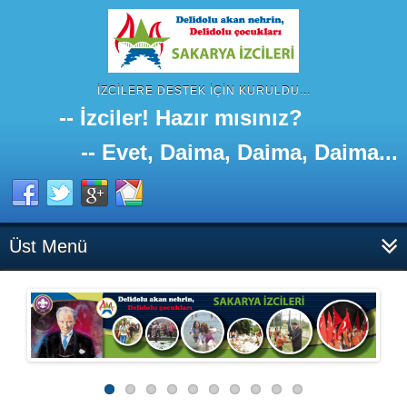
İZCILERE DESTEK IÇIN KURULDU...
-- İzciler! Hazır mısınız?
-- Evet, Daima, Daima, Daima...
Üst Menü