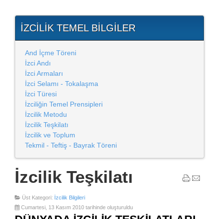
İZCILIK TEMEL BILGILER
And İçme Töreni
İzci Andı
İzci Armaları
İzci Selamı - Tokalaşma
İzci Türesi
İzciliğin Temel Prensipleri
İzcilik Metodu
İzcilik Teşkilatı
İzcilik ve Toplum
Tekmil - Teftiş - Bayrak Töreni
İzcilik Teşkilatı
Üst Kategori:
İzcilik Bilgileri
Cumartesi, 13 Kasım 2010 tarihinde oluşturuldu