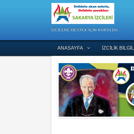
İZCILERE DESTEK IÇIN KURULDU...
ANASAYFA
İZCILIK BILGI