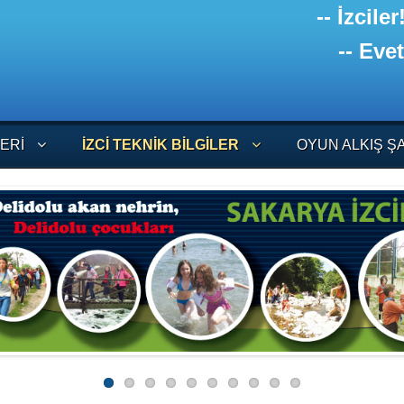
-- İzc
-- Eve
LERI
İZCI TEKNIK BILGILER
OYUN ALKIŞ Ş