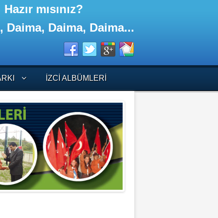
iler! Hazır mısınız?
t, Daima, Daima, Daima...
ARKI
İZCI ALBÜMLERI