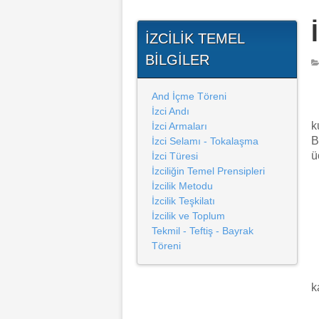
İZCILIK TEMEL
BILGILER
And İçme Töreni
İzci Andı
k
İzci Armaları
B
İzci Selamı - Tokalaşma
ü
İzci Türesi
İzciliğin Temel Prensipleri
İzcilik Metodu
İzcilik Teşkilatı
İzcilik ve Toplum
Tekmil - Teftiş - Bayrak
Töreni
k