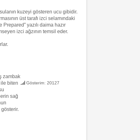
lanın kuzeyi gösteren ucu gibidir.
asının üst tarafı izci selamındaki
“Be Prepared” yazılı daima hazır
seyen izci ağzının temsil eder.
lar.
iş zambak
ile biten
Gösterim: 20127
su
derin sağ
nun
gösterir.