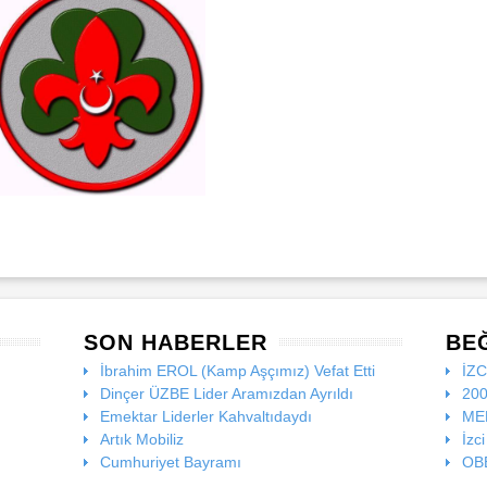
SON HABERLER
BE
İbrahim EROL (Kamp Aşçımız) Vefat Etti
İZ
Dinçer ÜZBE Lider Aramızdan Ayrıldı
200
Emektar Liderler Kahvaltıdaydı
MEB
Artık Mobiliz
İzc
Cumhuriyet Bayramı
OBE