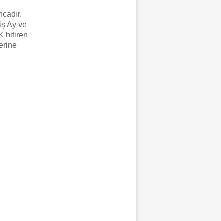
ncadır.
iş Ay ve
K bitiren
erine