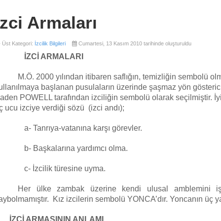
İzci Armaları
Üst Kategori:
İzcilik Bilgileri
Cumartesi, 13 Kasım 2010 tarihinde oluşturuldu
İZCİ ARMALARI
M.Ö. 2000 yılından itibaren saflığın, temizliğin sembolü o
ullanılmaya başlanan pusulaların üzerinde şaşmaz yön göster
aden POWELL tarafından izciliğin sembolü olarak seçilmiştir. İ
ç ucu izciye verdiği sözü (izci andı);
a- Tanrıya-vatanına karşı görevler.
b- Başkalarına yardımcı olma.
c- İzcilik türesine uyma.
Her ülke zambak üzerine kendi ulusal amblemini işl
aybolmamıştır. Kız izcilerin sembolü YONCA’dır. Yoncanın üç yapr
İZCİ ARMASININ ANLAMI