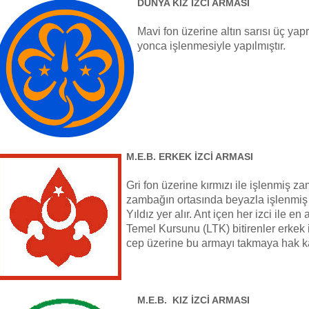
DÜNYA KIZ İZCİ ARMASI
Mavi fon üzerine altın sarısı üç yapr
yonca işlenmesiyle yapılmıştır.
M.E.B. ERKEK İZCİ ARMASI
Gri fon üzerine kırmızı ile işlenmiş z
zambağın ortasında beyazla işlenmiş
Yıldız yer alır. Ant içen her izci ile en 
Temel Kursunu (LTK) bitirenler erkek i
cep üzerine bu armayı takmaya hak ka
M.E.B. KIZ İZCİ ARMASI