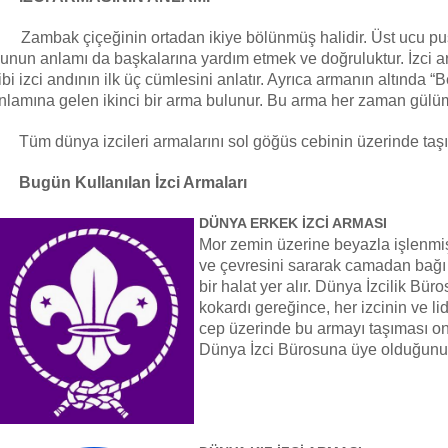
ambak çiçeğinin ortadan ikiye bölünmüş halidir. Üst ucu pusu
unun anlamı da başkalarına yardım etmek ve doğruluktur. İzci arm
ibi izci andının ilk üç cümlesini anlatır. Ayrıca armanın altında 
nlamına gelen ikinci bir arma bulunur. Bu arma her zaman gülüm
Tüm dünya izcileri armalarını sol göğüs cebinin üzerinde taşır
Bugün Kullanılan İzci Armaları
DÜNYA ERKEK İZCİ ARMASI
Mor zemin üzerine beyazla işlenm
ve çevresini sararak camadan bağı 
bir halat yer alır. Dünya İzcilik Büro
kokardı gereğince, her izcinin ve li
cep üzerinde bu armayı taşıması o
Dünya İzci Bürosuna üye olduğunu 