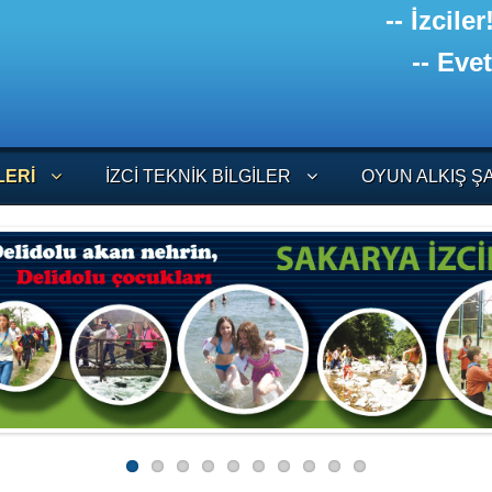
-- İzc
-- Eve
LERI
İZCI TEKNIK BILGILER
OYUN ALKIŞ Ş