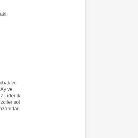
aklı
ambak ve
 Ay ve
az Liderlik
zciler sol
zanırlar.