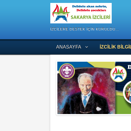
İZCILERE DESTEK IÇIN KURULDU...
ANASAYFA
İZCILIK BILGI