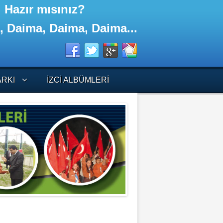
iler! Hazır mısınız?
t, Daima, Daima, Daima...
ARKI
İZCI ALBÜMLERI