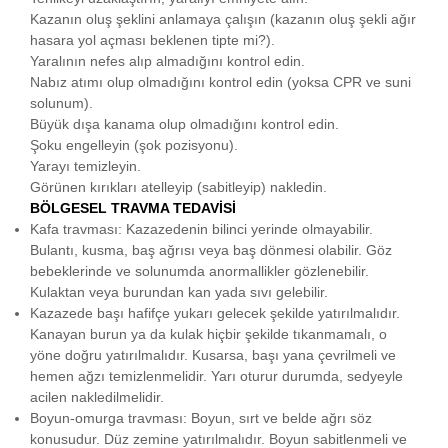
Kazanın oluş şeklini anlamaya çalışın (kazanın oluş şekli ağır
hasara yol açması beklenen tipte mi?).
Yaralının nefes alıp almadığını kontrol edin.
Nabız atımı olup olmadığını kontrol edin (yoksa CPR ve suni
solunum).
Büyük dışa kanama olup olmadığını kontrol edin.
Şoku engelleyin (şok pozisyonu).
Yarayı temizleyin.
Görünen kırıkları atelleyip (sabitleyip) nakledin.
BÖLGESEL TRAVMA TEDAVİSİ
Kafa travması: Kazazedenin bilinci yerinde olmayabilir.
Bulantı, kusma, baş ağrısı veya baş dönmesi olabilir. Göz
bebeklerinde ve solunumda anormallikler gözlenebilir.
Kulaktan veya burundan kan yada sıvı gelebilir.
Kazazede başı hafifçe yukarı gelecek şekilde yatırılmalıdır.
Kanayan burun ya da kulak hiçbir şekilde tıkanmamalı, o
yöne doğru yatırılmalıdır. Kusarsa, başı yana çevrilmeli ve
hemen ağzı temizlenmelidir. Yarı oturur durumda, sedyeyle
acilen nakledilmelidir.
Boyun-omurga travması: Boyun, sırt ve belde ağrı söz
konusudur. Düz zemine yatırılmalıdır. Boyun sabitlenmeli ve