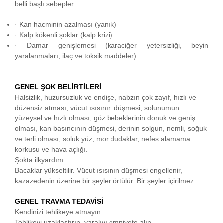
belli başlı sebepler:
· Kan hacminin azalması (yanık)
· Kalp kökenli şoklar (kalp krizi)
· Damar genişlemesi (karaciğer yetersizliği, beyin
yaralanmaları, ilaç ve toksik maddeler)
GENEL ŞOK BELİRTİLERİ
Halsizlik, huzursuzluk ve endişe, nabzın çok zayıf, hızlı ve
düzensiz atması, vücut ısısının düşmesi, solunumun
yüzeysel ve hızlı olması, göz bebeklerinin donuk ve geniş
olması, kan basıncının düşmesi, derinin solgun, nemli, soğuk
ve terli olması, soluk yüz, mor dudaklar, nefes alamama
korkusu ve hava açlığı.
Şokta ilkyardım:
Bacaklar yükseltilir. Vücut ısısının düşmesi engellenir,
kazazedenin üzerine bir şeyler örtülür. Bir şeyler içirilmez.
GENEL TRAVMA TEDAVİSİ
Kendinizi tehlikeye atmayın.
Tehlikeyi uzaklaştırın, yaralıyı emniyete alın.