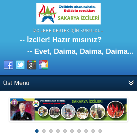
İZCILERE DESTEK IÇIN KURULDU...
-- İzciler! Hazır mısınız?
-- Evet, Daima, Daima, Daima...
Üst Menü