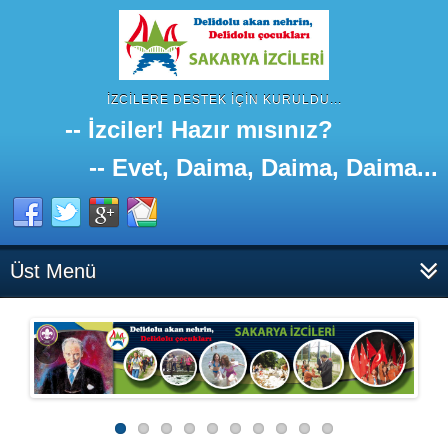
İZCILERE DESTEK IÇIN KURULDU...
-- İzciler! Hazır mısınız?
-- Evet, Daima, Daima, Daima...
Üst Menü