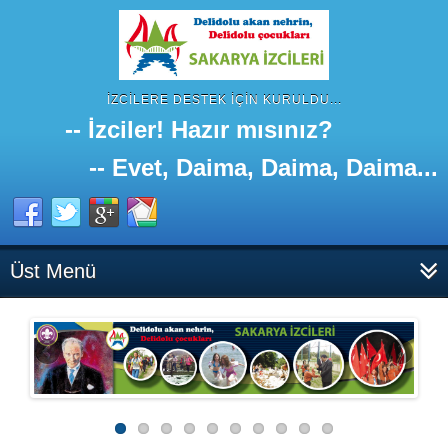
İZCILERE DESTEK IÇIN KURULDU...
-- İzciler! Hazır mısınız?
-- Evet, Daima, Daima, Daima...
Üst Menü